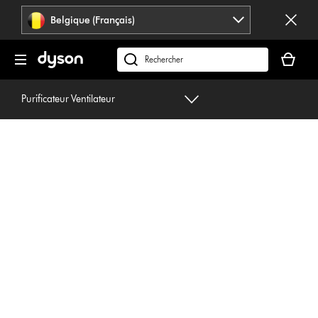
Sauter
Belgique (Français)
les
pages
Votre
panier
Rechercher
est
des
vide
produits
Purificateur Ventilateur