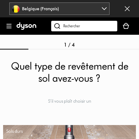
Sauter
Belgique (Français)
les
pages
Votre
panier
Rechercher
est
des
vide
produits
1 / 4
Quel type de revêtement de
sol avez-vous ?
S’il vous plaît choisir un
Sols durs