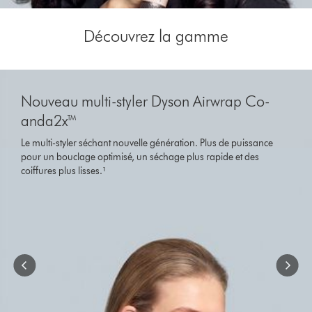
Découvrez la gamme
Slide
{0}
Nouveau multi-styler Dyson Airwrap Co-
of
{1}.
anda2x™
Le multi-styler séchant nouvelle génération. Plus de puissance
pour un bouclage optimisé, un séchage plus rapide et des
coiffures plus lisses.¹