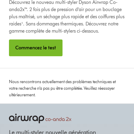
Découvrez le nouveau multi-styler Dyson Airwrap Co-
anda2x™. 2 fois plus de pression d’air pour un bouclage
plus maîtrisé, un séchage plus rapide et des coiffures plus
raides¹. Sans dommages thermiques. Découvrez notre
gamme complète de multi-stylers ci-dessous.
Commencez le test
Nous rencontrons actuellement des problèmes techniques et
votre recherche n’a pas pu être complétée. Veuillez réessayer
ultérieurement.
Slide
{0}
of
{1}.
Le multi-styler nouvelle génération