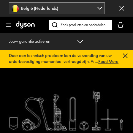
Navigatie
België (Nederlands)
overslaan
Je
winkelm
Zoek
is
op
leeg
dyson.be
Jouw garantie activeren
Door een technisch probleem kan de verzending van uw
orderbevestiging momenteel vertraagd zijn. We werken al
...
Read More
aan een snelle oplossing.
U hoeft verder niets te doen. Uw
orderbevestiging wordt binnenkort automatisch naar u
verzonden.