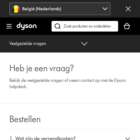
Navigatie
België (Nederlands)
overslaan
Je
winkelm
Zoek
is
op
leeg
dyson.be
Veelgestelde vragen
Heb je een vraag?
Bekijk de veelgestelde vragen of neem contact op met de Dyson
helpdesk.
Bestellen
1. Wat zijn de verzendkosten?