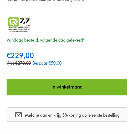
Vandaag besteld, volgende dag geleverd*
c
€229,00
u
o
Was €279,00
Bespaar €50,00
r
r
r
i
e
g
n
In winkelmand
i
t
n
p
a
r
l
i
Meld je
aan en krijg 5% korting op je eerste bestelling
p
c
r
e
i
: