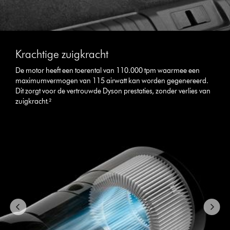
Slide
{0}
Krachtige zuigkracht
of
{1}.
De motor heeft een toerental van 110.000 tpm waarmee een
maximumvermogen van 115 airwatt kan worden gegenereerd.
Dit zorgt voor de vertrouwde Dyson prestaties, zonder verlies van
zuigkracht.²