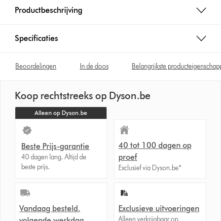
c
Productbeschrijving
e
:
Specificaties
Beoordelingen
In de doos
Belangrijkste producteigenscha
Koop rechtstreeks op Dyson.be
Alleen op Dyson.be
40 tot 100 dagen op
Beste Prijs-garantie
proef
40 dagen lang. Altijd de
beste prijs.
Exclusief via Dyson.be*
Vandaag besteld,
Exclusieve uitvoeringen
Alleen verkrijgbaar op
volgende werkdag