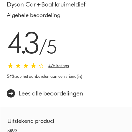
Dyson Car+Boat kruimeldief
Algehele beoordeling
4.3 sterren van 5 van 475 Ratings
4.3
/5
475 Ratings
54% zou het aanbevelen aan een vriend(in)
Lees alle beoordelingen
Uitstekend product
SR93