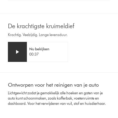
De krachtigste kruimeldief
Krachtig. Veelzijdig. Lange levensduur.
Video
Videotranscript
Nu bekijken
Transcript
openen
00:37
Slide
{0}
Ontworpen voor het reinigen van je auto
of
{1}.
Lichtgewicht zodat je gemakkelijk alle hoeken en gaten van je
auto kunt schoonmaken, zoals kofferbak, voetenruimte en
dashboard. Voor het verwijderen van vuil, stof en huisdierhaar.