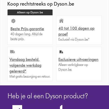
Koop rechtstreeks op Dyson.be
Alleen op Dyson.be
40 tot 100 dagen op
Beste Prijs-garantie
proef
40 dagen lang. Altijd de
beste prijs.
Exclusief via Dyson.be*
Vandaag besteld,
Exclusieve uitvoeringen
Alleen verkrijgbaar op
volgende werkdag
Dyson.be.
geleverd*
Met gratis bezorging en retour.
Heb je al een Dyson product?