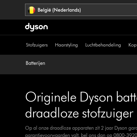
Navigatie
België (Nederlands)
overslaan
Stofzuigers
Haarstyling
Luchtbehandeling
Kop
Batterijen
Originele Dyson batte
draadloze stofzuiger
Op al onze draadloze apparaten zit 2 jaar Dyson gara
garantievoorwaarden valt, bel ons dan op 0800-392