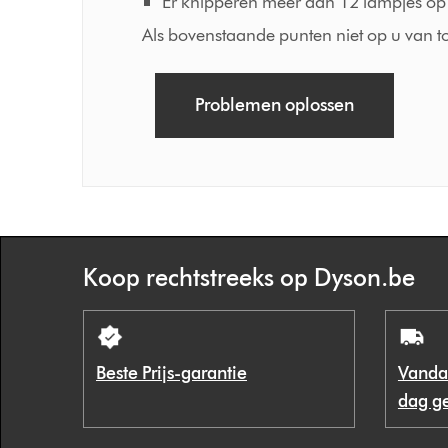
Er knipperen meer dan 12 lampjes op 
Als bovenstaande punten niet op u van 
Problemen oplossen
Koop rechtstreeks op Dyson.be
Beste Prijs-garantie
Vanda
dag g