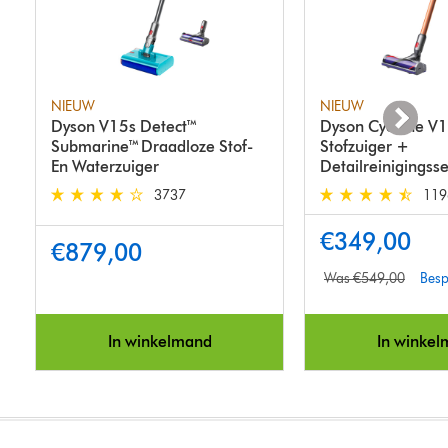
NIEUW
NIEUW
Dyson V15s Detect™
Dyson Cyclone V1
Submarine™ Draadloze Stof-
Stofzuiger +
En Waterzuiger
Detailreinigingsse
3737
119
4.2 stars out of 5 from 3737 Reviews
4.5 stars out of 5 fr
€349,00
€879,00
Was €549,00
Besp
In winkelmand
In winke