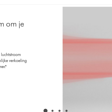
om om je
e luchtstroom
nlijke verkoeling
er.*