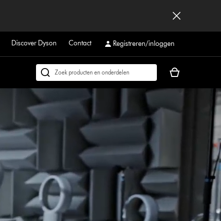
Discover Dyson
Contact
Registreren/inloggen
Je
Zoek
winkelmand
op
is
dyson.be
leeg