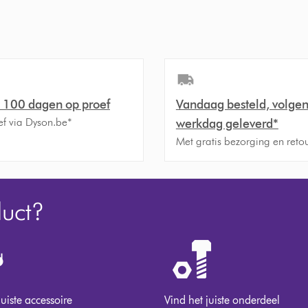
t 100 dagen op proef
Vandaag besteld, volge
ef via Dyson.be*
werkdag geleverd*
Met gratis bezorging en retou
duct?
juiste accessoire
Vind het juiste onderdeel