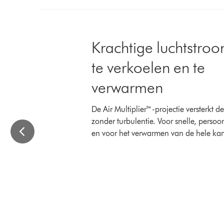
Slide
{0}
Krachtige luchtstro
of
{1}.
te verkoelen en te
verwarmen
De Air Multiplier™-projectie versterkt d
zonder turbulentie. Voor snelle, persoo
en voor het verwarmen van de hele kam