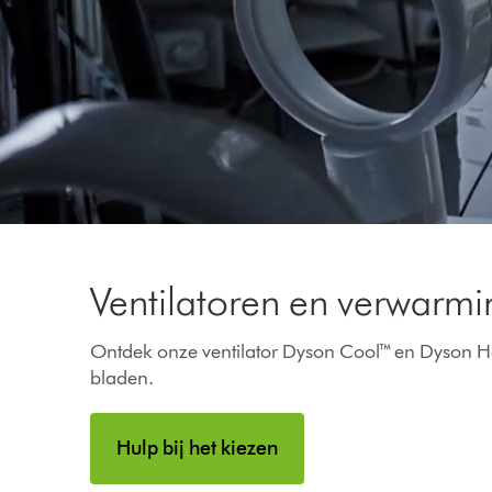
Video
Transcript
Ventilatoren en verwarmi
Ontdek onze ventilator Dyson Cool™ en Dyson H
bladen.
Hulp bij het kiezen