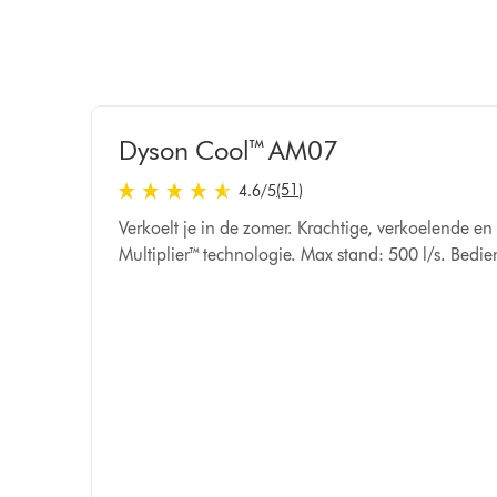
Dyson Cool™ AM07
4.6 sterren van 5 van 51 Ratings
(51)
4.6
/5
Verkoelt je in de zomer. Krachtige, verkoelende en
Multiplier™ technologie. Max stand: 500 l/s. Bedi