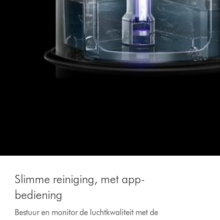
Slide
{0}
Slimme reiniging, met app-
of
{1}.
bediening
Bestuur en monitor de luchtkwaliteit met de