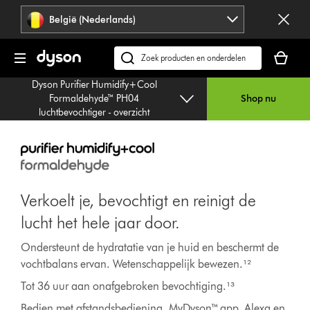
Navigatie
België (Nederlands)
overslaan
Je
winkelm
Zoek
is
op
Dyson Purifier Humidify+Cool
leeg
dyson.be
Formaldehyde™ PH04
Shop nu
luchtbevochtiger - overzicht
Verkoelt je, bevochtigt en reinigt de
lucht het hele jaar door.
Ondersteunt de hydratatie van je huid en beschermt de
vochtbalans ervan. Wetenschappelijk bewezen.¹²
Tot 36 uur aan onafgebroken bevochtiging.¹³
Bedien met afstandsbediening, MyDyson™ app, Alexa en