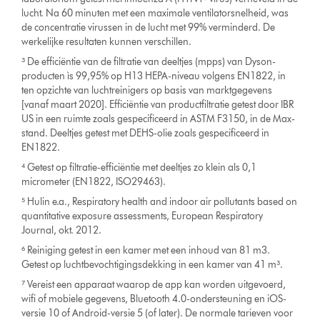
lucht. Na 60 minuten met een maximale ventilatorsnelheid, was
de concentratie virussen in de lucht met 99% verminderd. De
werkelijke resultaten kunnen verschillen.
³ De efficiëntie van de filtratie van deeltjes (mpps) van Dyson-
producten ìs 99,95% op H13 HEPA-niveau volgens EN1822, in
ten opzichte van luchtreinigers op basis van marktgegevens
[vanaf maart 2020]. Efficiëntie van productfiltratie getest door IBR
US in een ruimte zoals gespecificeerd in ASTM F3150, in de Max-
stand. Deeltjes getest met DEHS-olie zoals gespecificeerd in
EN1822.
⁴ Getest op filtratie-efficiëntie met deeltjes zo klein als 0,1
micrometer (EN1822, ISO29463).
⁵ Hulin e.a., Respiratory health and indoor air pollutants based on
quantitative exposure assessments, European Respiratory
Journal, okt. 2012.
⁶ Reiniging getest in een kamer met een inhoud van 81 m3.
Getest op luchtbevochtigingsdekking in een kamer van 41 m³.
⁷ Vereist een apparaat waarop de app kan worden uitgevoerd,
wifi of mobiele gegevens, Bluetooth 4.0-ondersteuning en iOS-
versie 10 of Android-versie 5 (of later). De normale tarieven voor