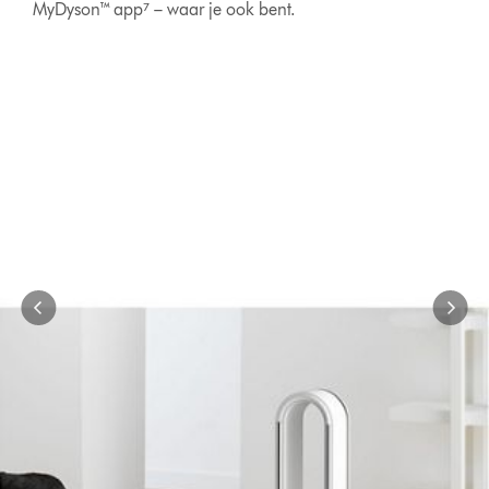
MyDyson™ app⁷ – waar je ook bent.