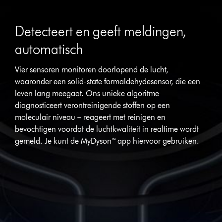
Slide
{0}
Detecteert en geeft meldingen,
of
{1}.
automatisch
Vier sensoren monitoren doorlopend de lucht,
waaronder een solid-state formaldehydesensor, die een
leven lang meegaat. Ons unieke algoritme
diagnosticeert verontreinigende stoffen op een
moleculair niveau – reageert met reinigen en
bevochtigen voordat de luchtkwaliteit in realtime wordt
gemeld. Je kunt de MyDyson™ app hiervoor gebruiken.