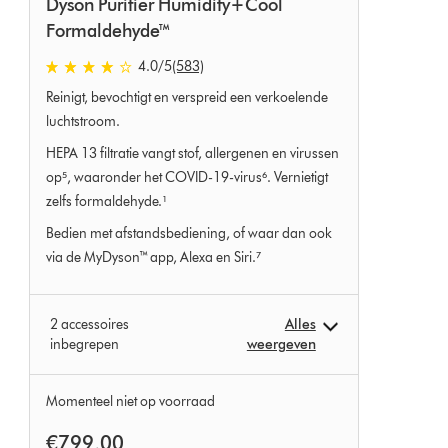
Dyson Purifier Humidify+Cool
Formaldehyde™
4.0 sterren van 5 van 583 Ratings
4.0
/5
(583)
Reinigt, bevochtigt en verspreid een verkoelende
luchtstroom.
HEPA 13 filtratie vangt stof, allergenen en virussen
op⁵, waaronder het COVID-19-virus⁶. Vernietigt
zelfs formaldehyde.¹
Bedien met afstandsbediening, of waar dan ook
via de MyDyson™ app, Alexa en Siri.⁷
2 accessoires
Alles
inbegrepen
weergeven
Momenteel niet op voorraad
€799,00