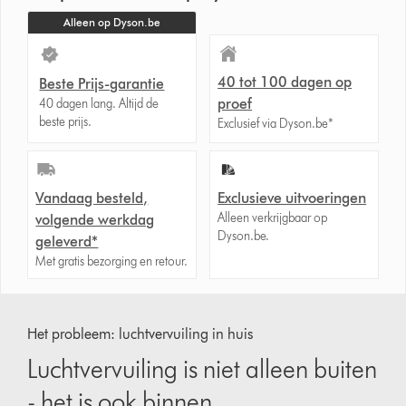
Alleen op Dyson.be
40 tot 100 dagen op
Beste Prijs-garantie
proef
40 dagen lang. Altijd de
beste prijs.
Exclusief via Dyson.be*
Vandaag besteld,
Exclusieve uitvoeringen
Alleen verkrijgbaar op
volgende werkdag
Dyson.be.
geleverd*
Met gratis bezorging en retour.
Slide
{0}
Het probleem: luchtvervuiling in huis
of
{1}.
Luchtvervuiling is niet alleen buiten
- het is ook binnen