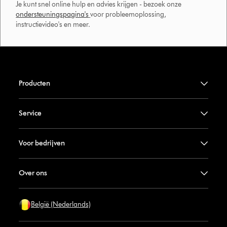
Je kunt snel online hulp en advies krijgen - bezoek onze
ondersteuningspagina's
voor probleemoplossing,
instructievideo's en meer.
Producten
Service
Voor bedrijven
Over ons
België (Nederlands)