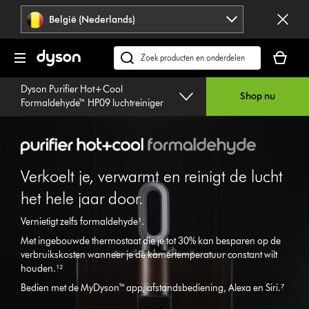
Navigatie
België (Nederlands)
overslaan
Je
winkelm
Zoek
is
op
Dyson Purifier Hot+Cool
leeg
dyson.be
Shop nu
Formaldehyde™ HP09 luchtreiniger
Verkoelt je, verwarmt en reinigt de lucht
het hele jaar door.
Vernietigt zelfs formaldehyde¹.
Met ingebouwde thermostaat die je tot 30% kan besparen op de
verbruikskosten wanneer je de kamertemperatuur constant wilt
houden.¹²
Bedien met de MyDyson™ app, afstandsbediening, Alexa en Siri.⁷