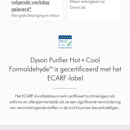
Alleen verkrijgbaar op
volgende werkdag
Dyson.be.
geleverd*
Met gratis bezorging en retour.
Dyson Purifier Hot+Cool
Formaldehyde™ is gecertificeerd met het
ECARF-label
Het ECARF-kwaliteitskeurmerk certificeert luchtreinigers als
asthma en allergievriendelijk als ze een significante vermindering
van verontreinigende stoffen in de lucht kunnen bewerkstelligen.
Slide