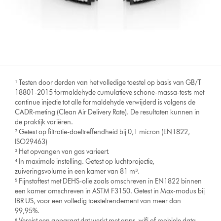
¹ Testen door derden van het volledige toestel op basis van GB/T
18801-2015 formaldehyde cumulatieve schone-massa-tests met
continue injectie tot alle formaldehyde verwijderd is volgens de
CADR-meting (Clean Air Delivery Rate). De resultaten kunnen in
de praktijk variëren.
² Getest op filtratie-doeltreffendheid bij 0,1 micron (EN1822,
ISO29463)
³ Het opvangen van gas varieert.
⁴ In maximale instelling. Getest op luchtprojectie,
zuiveringsvolume in een kamer van 81 m³.
⁵ Fijnstoftest met DEHS-olie zoals omschreven in EN1822 binnen
een kamer omschreven in ASTM F3150. Getest in Max-modus bij
IBR US, voor een volledig toestelrendement van meer dan
99,95%.
⁶ Vereist een apparaat dat werkt met apps, wifi of mobiele data,