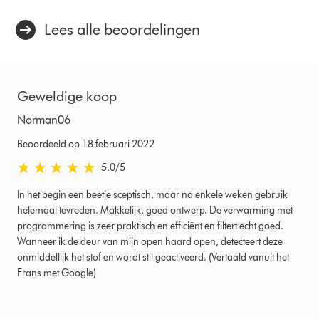
Lees alle beoordelingen
Geweldige koop
Norman06
Beoordeeld op 18 februari 2022
5.0 sterren van 5 van Beoordeeld op 18 februari 2022 Ratings
5.0
/5
In het begin een beetje sceptisch, maar na enkele weken gebruik
helemaal tevreden. Makkelijk, goed ontwerp. De verwarming met
programmering is zeer praktisch en efficiënt en filtert echt goed.
Wanneer ik de deur van mijn open haard open, detecteert deze
onmiddellijk het stof en wordt stil geactiveerd. (Vertaald vanuit het
Frans met Google)