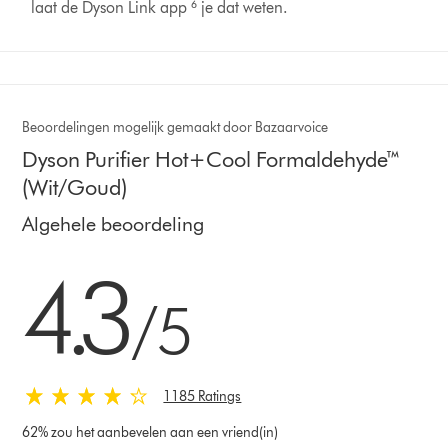
laat de Dyson Link app ⁶ je dat weten.
Beoordelingen mogelijk gemaakt door Bazaarvoice
Dyson Purifier Hot+Cool Formaldehyde™
(Wit/Goud)
Algehele beoordeling
4.3 sterren van 5 van 1185 Ratings
4.3
/5
1185 Ratings
62% zou het aanbevelen aan een vriend(in)