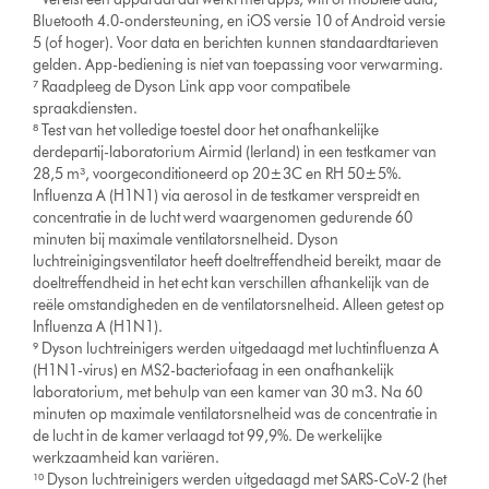
Bluetooth 4.0-ondersteuning, en iOS versie 10 of Android versie
5 (of hoger). Voor data en berichten kunnen standaardtarieven
gelden. App-bediening is niet van toepassing voor verwarming.
⁷ Raadpleeg de Dyson Link app voor compatibele
spraakdiensten.
⁸ Test van het volledige toestel door het onafhankelijke
derdepartij-laboratorium Airmid (Ierland) in een testkamer van
28,5 m³, voorgeconditioneerd op 20±3C en RH 50±5%.
Influenza A (H1N1) via aerosol in de testkamer verspreidt en
concentratie in de lucht werd waargenomen gedurende 60
minuten bij maximale ventilatorsnelheid. Dyson
luchtreinigingsventilator heeft doeltreffendheid bereikt, maar de
doeltreffendheid in het echt kan verschillen afhankelijk van de
reële omstandigheden en de ventilatorsnelheid. Alleen getest op
Influenza A (H1N1).
⁹ Dyson luchtreinigers werden uitgedaagd met luchtinfluenza A
(H1N1-virus) en MS2-bacteriofaag in een onafhankelijk
laboratorium, met behulp van een kamer van 30 m3. Na 60
minuten op maximale ventilatorsnelheid was de concentratie in
de lucht in de kamer verlaagd tot 99,9%. De werkelijke
werkzaamheid kan variëren.
¹⁰ Dyson luchtreinigers werden uitgedaagd met SARS-CoV-2 (het