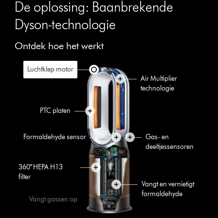
De oplossing: Baanbrekende
Dyson-technologie
Ontdek hoe het werkt
Luchtklep motor
Air Multiplier
technologie
PTC platen
Formaldehyde sensor
Gas- en
deeltjessensoren
360° HEPA H13
filter
Vangt en vernietigt
formaldehyde
Vangt gassen op