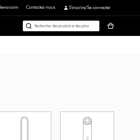
Newsroom
Contactez-nous
S'inscrire/Se connecter
Votre
Rechercher
panier
des
est
produits
vide