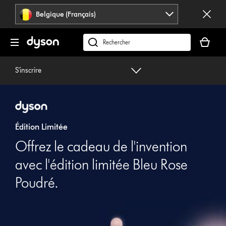
Sauter
Belgique (Français)
les
pages
Votre
panier
Rechercher
est
des
vide
produits
S'inscrire
Édition Limitée
Offrez le cadeau de l'invention
avec l'édition limitée Bleu Rose
Poudré.