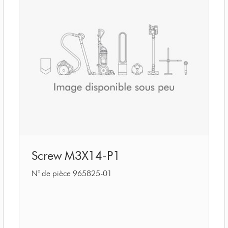
Screw
Screw M3X14-P1
M3X14-
P1
N° de pièce 965825-01