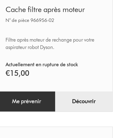
Cache
Cache filtre après moteur
filtre
après
N° de pièce 966956-02
moteur
Filtre après moteur de rechange pour votre
aspirateur robot Dyson.
Actuellement en rupture de stock
€15,00
Me prévenir
Découvrir