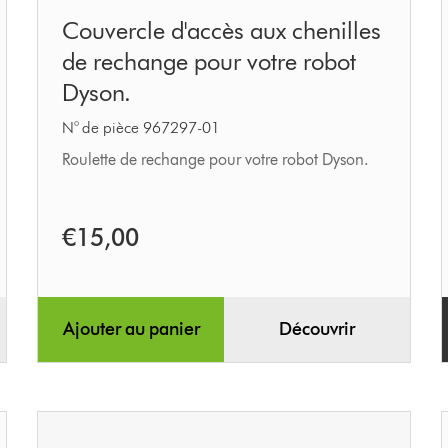
Couvercle
Couvercle d'accès aux chenilles
d'accès
de rechange pour votre robot
aux
Dyson.
chenilles
de
N° de pièce 967297-01
rechange
Roulette de rechange pour votre robot Dyson.
pour
votre
€15,00
robot
Dyson.
Ajouter au panier
Découvrir