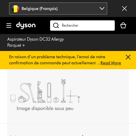
Sauter
Belgique (Français)
les
pages
Votre
panier
Rechercher
est
des
Aspirateur Dyson DC32 Allergy
vide
produits
Parquet +
En raison d’un problème technique, l’envoi de votre
confirmation de commande peut actuellement être
...
Read More
retardé. Nous travaillons déjà à une solution rapide.
Vous
n’avez rien à faire de votre côté. Votre confirmation de
commande vous sera envoyée automatiquement dans les
plus brefs délais.