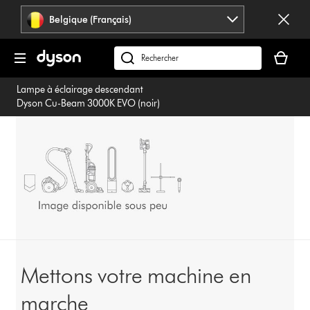
Sauter
Belgique (Français)
les
pages
Votre
panier
Rechercher
est
des
Lampe à éclairage descendant
vide
produits
Dyson Cu-Beam 3000K EVO (noir)
Mettons votre machine en
marche