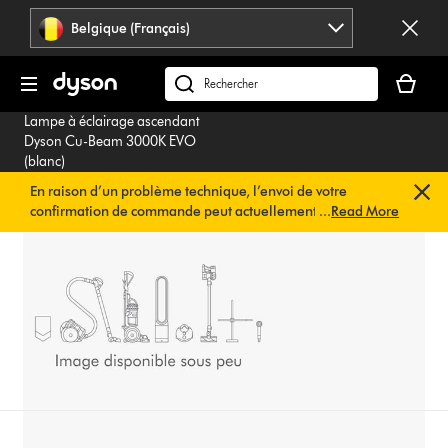
Sauter
Belgique (Français)
les
pages
Votre
panier
Rechercher
est
des
Lampe à éclairage ascendant
vide
produits
Dyson Cu-Beam 3000K EVO
(blanc)
En raison d’un problème technique, l’envoi de votre
confirmation de commande peut actuellement être
...
Read More
retardé. Nous travaillons déjà à une solution rapide.
Vous
n’avez rien à faire de votre côté. Votre confirmation de
commande vous sera envoyée automatiquement dans les
plus brefs délais.