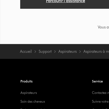
Parcourir l’assistance
Vous a
Accueil
Support
Aspirateurs
Aspirateurs à 
Produits
Service
Aspirateurs
Contactez-
Soin des cheveux
Suivre vot