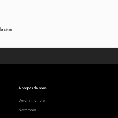
e série
A propos de nous
Devenir membre
Newsroom