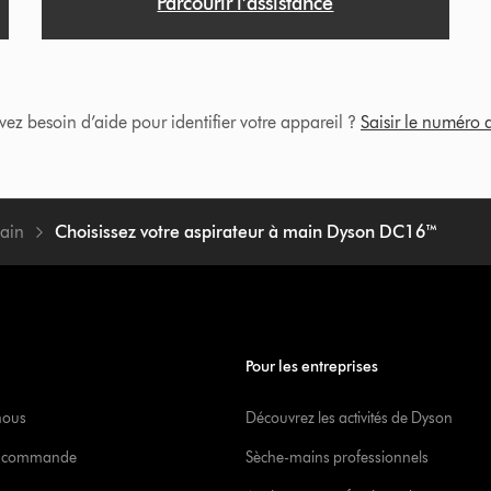
Parcourir l’assistance
vez besoin d’aide pour identifier votre appareil ?
Saisir le numéro d
main
Choisissez votre aspirateur à main Dyson DC16™
Pour les entreprises
nous
Découvrez les activités de Dyson
re commande
Sèche-mains professionnels