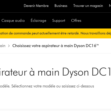
Devenir Membre
Business
Trouver un magasin
Casque audio
Éclairage
Support
Offres
mation de commande peut actuellement être retardé. Nous travaillons déj
ous sera envoyée automatiquement dans les plus brefs délais.
main
Choisissez votre aspirateur à main Dyson DC16™
spirateur à main Dyson D
odèle. Sélectionnez votre modèle ou saisissez ci-dessous