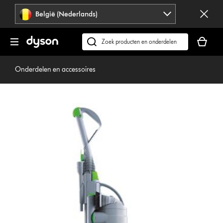
Navigatie
België (Nederlands)
overslaan
Je
winkelm
Zoek
is
op
leeg
dyson.be
Onderdelen en accessoires