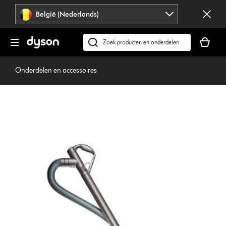
Navigatie
België (Nederlands)
overslaan
Je
winkelm
Zoek
is
op
leeg
dyson.be
Onderdelen en accessoires