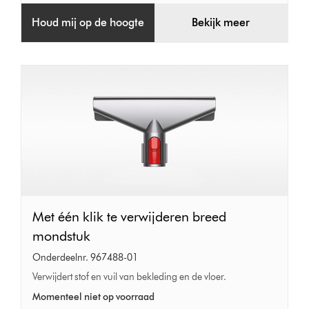
Houd mij op de hoogte
Bekijk meer
Met
Met één klik te verwijderen breed
één
mondstuk
klik
Onderdeelnr. 967488-01
te
Verwijdert stof en vuil van bekleding en de vloer.
verwijderen
Momenteel niet op voorraad