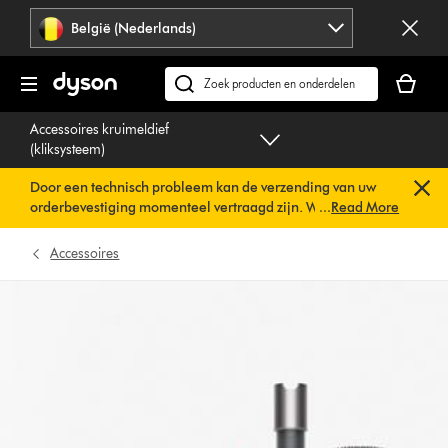
Navigatie
België (Nederlands)
overslaan
Je
winkelm
Zoek
is
op
Accessoires kruimeldief
leeg
dyson.be
(kliksysteem)
Door een technisch probleem kan de verzending van uw
orderbevestiging momenteel vertraagd zijn. We werken al
...
Read More
aan een snelle oplossing.
U hoeft verder niets te doen. Uw
orderbevestiging wordt binnenkort automatisch naar u
Accessoires
verzonden.