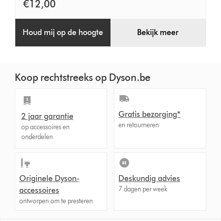
breed
€12,00
mondstuk
Houd mij op de hoogte
Bekijk meer
Koop rechtstreeks op Dyson.be
Gratis bezorging*
2 jaar garantie
en retourneren
op accessoires en
onderdelen
Originele Dyson-
Deskundig advies
7 dagen per week
accessoires
ontworpen om te presteren