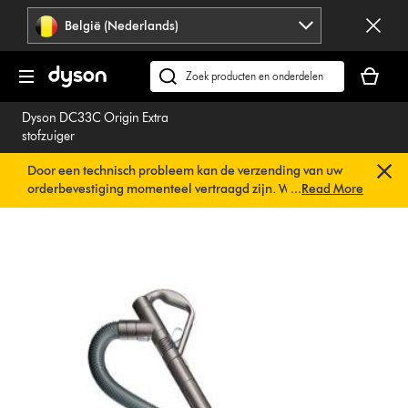
Navigatie
België (Nederlands)
overslaan
Je
winkelm
Zoek
is
op
Dyson DC33C Origin Extra
leeg
dyson.be
stofzuiger
Door een technisch probleem kan de verzending van uw
orderbevestiging momenteel vertraagd zijn. We werken al
...
Read More
aan een snelle oplossing.
U hoeft verder niets te doen. Uw
orderbevestiging wordt binnenkort automatisch naar u
verzonden.