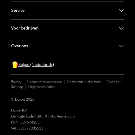
Service
Voor bedrijven
Over ons
België (Nederlands)
Privacy
Algemene voorwaarden
Conformiteit informatie
Cookies
Sitemap
Gegevensmelding
© Dyson 2026
Dyson B.V.
De Ruijterkade 139, 1011AC Amsterdam
RSIN: 807674205
VAT: BE0873035533