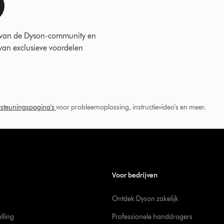
 van de Dyson-community en
 van exclusieve voordelen
steuningspagina's
voor probleemoplossing, instructievideo's en meer.
Voor bedrijven
Ontdek Dyson zakelijk
elling
Professionele handdrogers