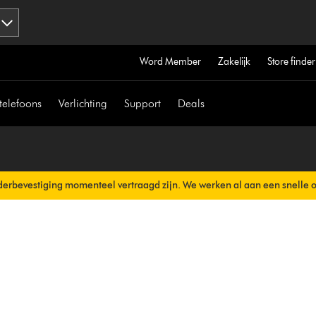
Word Member
Zakelijk
Store finder
telefoons
Verlichting
Support
Deals
erbevestiging momenteel vertraagd zijn. We werken al aan een snelle 
erzonden.