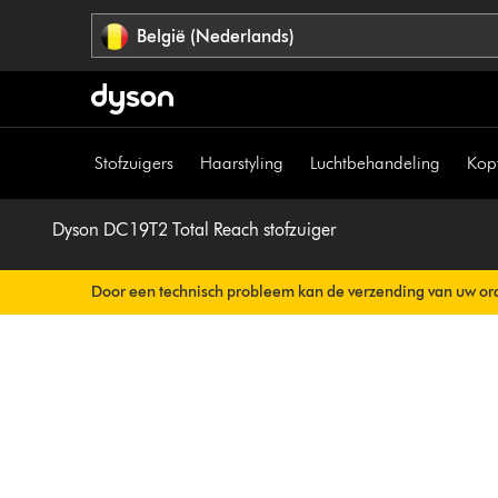
Navigatie
België (Nederlands)
overslaan
Stofzuigers
Haarstyling
Luchtbehandeling
Kop
Dyson DC19T2 Total Reach stofzuiger
Door een technisch probleem kan de verzending van uw ord
Uw orderbevestiging wordt binnenkort automatisch naar u v