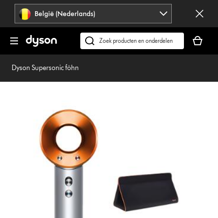
Navigatie
België (Nederlands)
overslaan
Je
winkelm
Zoek
is
op
leeg
dyson.be
Dyson Supersonic föhn