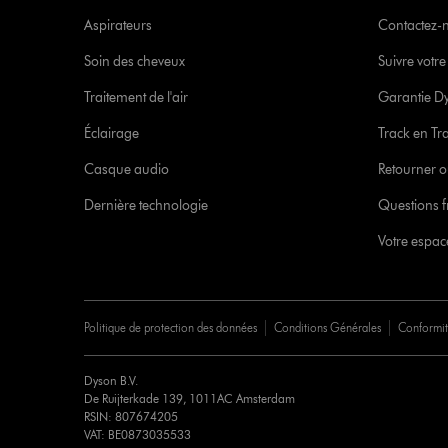
Aspirateurs
Contactez-
Soin des cheveux
Suivre vot
Traitement de l'air
Garantie D
Éclairage
Track en Tr
Casque audio
Retourner o
Dernière technologie
Questions f
Votre espa
Politique de protection des données
Conditions Générales
Conformi
Dyson B.V.
De Ruijterkade 139, 1011AC Amsterdam
RSIN: 807674205
VAT: BE0873035533