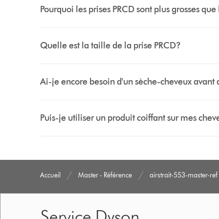
Pourquoi les prises PRCD sont plus grosses que l
Quelle est la taille de la prise PRCD?
Ai-je encore besoin d'un sèche-cheveux avant d'u
Puis-je utiliser un produit coiffant sur mes cheve
Accueil
Master - Référence
airstrait-553-master-ref
Service Dyson