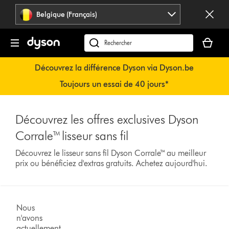
Sauter
Belgique (Français)
les
pages
Votre
panier
Rechercher
est
des
Découvrez la différence Dyson via Dyson.be
vide
produits
Toujours un essai de 40 jours*
Découvrez les offres exclusives Dyson
Corrale™ lisseur sans fil
Découvrez le lisseur sans fil Dyson Corrale™ au meilleur
prix ou bénéficiez d'extras gratuits. Achetez aujourd'hui.
Nous
n'avons
actuellement