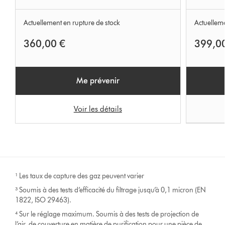
Actuellement en rupture de stock
Actuelleme
360,00 €
399,0
Me prévenir
Voir les détails
¹ Les taux de capture des gaz peuvent varier
³ Soumis à des tests d’efficacité du filtrage jusqu’à 0,1 micron (EN
1822, ISO 29463).
⁴ Sur le réglage maximum. Soumis à des tests de projection de
l’air, de couverture en matière de purification pour une pièce de