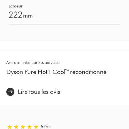
Largeur
222
mm
Avis alimentés par Bazaarvoice
Dyson Pure Hot+Cool™ reconditionné
Lire tous les avis
5.0 étoiles sur 5 de Examiné le Ratings
5.0
/5