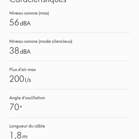
Niveau sonore (max)
56
dBA
Niveau sonore (mode silencieux)
38
dBA
Flux d’air max
200
l/s
Angle d’oscillation
70
°
Longueur du câble
1,8
m