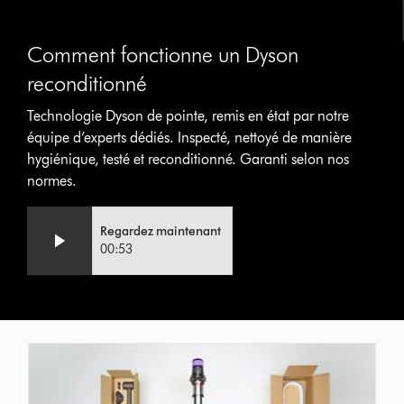
Comment fonctionne un Dyson
reconditionné
Technologie Dyson de pointe, remis en état par notre
équipe d’experts dédiés. Inspecté, nettoyé de manière
hygiénique, testé et reconditionné. Garanti selon nos
normes.
Video
Afficher
Regardez maintenant
Transcript
la
00:53
transcription
de
la
vidéo