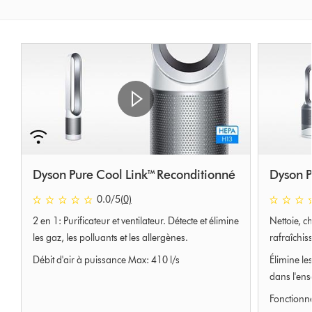
Dyson Pure Cool Link™ Reconditionné
Dyson P
0.0 étoiles sur 5 de 0 Ratings
0 étoiles s
0.0
/5
(0)
2 en 1: Purificateur et ventilateur. Détecte et élimine
Nettoie, ch
les gaz, les polluants et les allergènes.
rafraîchis
Débit d'air à puissance Max: 410 l/s
Élimine les
dans l'ens
Fonctionn