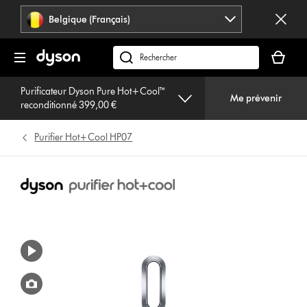
Sauter
Belgique (Français)
les
pages
Votre
panier
Rechercher
est
des
vide
Purificateur Dyson Pure Hot+Cool™
produits
Me prévenir
reconditionné 399,00 €
Purifier Hot+Cool HP07