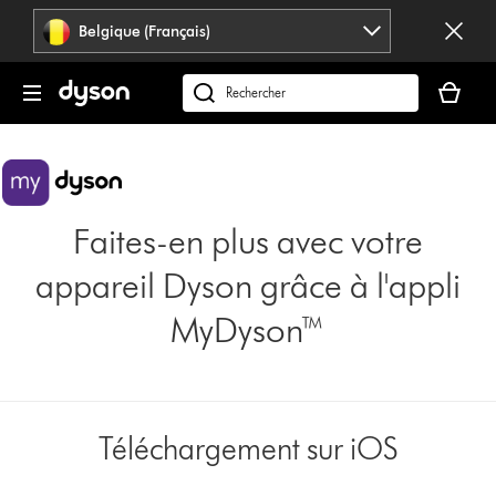
Sauter
Belgique (Français)
les
pages
Votre
panier
Rechercher
est
des
vide
produits
Faites-en plus avec votre
appareil Dyson grâce à l'appli
MyDyson™
Téléchargement sur iOS