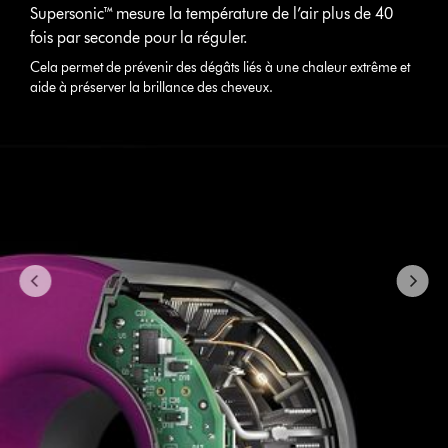
préserver
Supersonic™ mesure la température de l’air plus de 40
la
fois par seconde pour la réguler.
brillance
Cela permet de prévenir des dégâts liés à une chaleur extrême et
des
aide à préserver la brillance des cheveux.
cheveux
Contrairement
à
d’autres
sèche-
cheveux,
le
Dyson
Supersonic™
mesure
la
température
de
l’air
plus
de