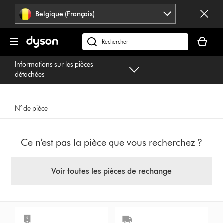
Sauter
Belgique (Français)
les
pages
Votre
panier
Rechercher
est
des
Informations sur les pièces
vide
produits
détachées
N° de pièce
Ce n’est pas la pièce que vous recherchez ?
Voir toutes les pièces de rechange