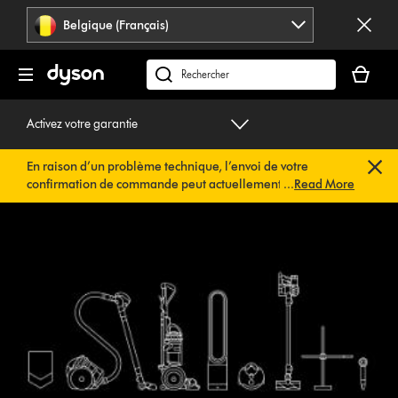
Sauter
Belgique (Français)
les
pages
Votre
panier
Rechercher
est
des
vide
produits
Activez votre garantie
En raison d’un problème technique, l’envoi de votre
confirmation de commande peut actuellement être
...
Read More
retardé. Nous travaillons déjà à une solution rapide.
Vous
n’avez rien à faire de votre côté. Votre confirmation de
commande vous sera envoyée automatiquement dans les
plus brefs délais.