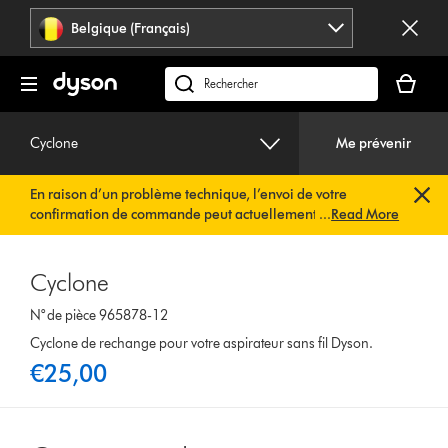
Sauter
Belgique (Français)
les
pages
Votre
panier
Rechercher
est
des
vide
produits
Cyclone
Me prévenir
En raison d’un problème technique, l’envoi de votre
confirmation de commande peut actuellement être
...
Read More
retardé. Nous travaillons déjà à une solution rapide.
Vous
n’avez rien à faire de votre côté. Votre confirmation de
commande vous sera envoyée automatiquement dans les
Cyclone
plus brefs délais.
N° de pièce 965878-12
Cyclone de rechange pour votre aspirateur sans fil Dyson.
€25,00