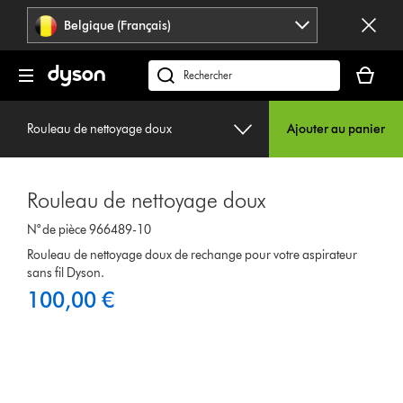
Sauter
Belgique (Français)
les
pages
Votre
panier
Rechercher
est
des
vide
produits
Rouleau de nettoyage doux
Ajouter au panier
Rouleau de nettoyage doux
N° de pièce 966489-10
Rouleau de nettoyage doux de rechange pour votre aspirateur
sans fil Dyson.
100,00 €