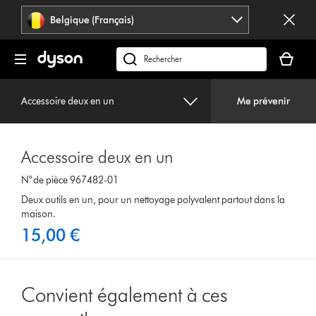
Sauter
Belgique (Français)
les
pages
Votre
panier
Rechercher
est
des
vide
produits
Accessoire deux en un
Me prévenir
Accessoire deux en un
N° de pièce 967482-01
Deux outils en un, pour un nettoyage polyvalent partout dans la
maison.
15,00 €
Convient également à ces