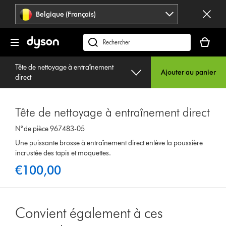
Sauter
Belgique (Français)
les
pages
Votre
panier
Rechercher
est
des
vide
Tête de nettoyage à entraînement
produits
Ajouter au panier
direct
Tête de nettoyage à entraînement direct
N° de pièce 967483-05
Une puissante brosse à entraînement direct enlève la poussière
incrustée des tapis et moquettes.
€100,00
Convient également à ces