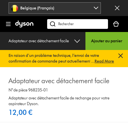
Sauter
Belgique (Français)
les
pages
Votre
panier
Rechercher
est
des
vide
produits
Adaptateur avec détachement facile
Ajouter au panier
En raison d’un problème technique, l’envoi de votre
confirmation de commande peut actuellement être
...
Read More
retardé. Nous travaillons déjà à une solution rapide.
Vous
n’avez rien à faire de votre côté. Votre confirmation de
commande vous sera envoyée automatiquement dans les
Adaptateur avec détachement facile
plus brefs délais.
N° de pièce 968235-01
Adaptateur avec détachement facile de rechange pour votre
aspirateur Dyson.
12,00 €