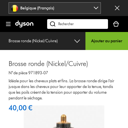
Sauter
Belgique (Français)
les
pages
Votre
panier
Rechercher
est
des
vide
produits
Brosse ronde (Nickel/Cuivre)
Ajouter au panier
Brosse ronde (Nickel/Cuivre)
N° de pièce 971893-07
Idéale pour les cheveux plats et fins. La brosse ronde dirige l’air
jusque dans les cheveux pour leur apporter de la tenue, tandis
que les poils créent de la tension pour apporter du volume
pendant le séchage.
40,00 €