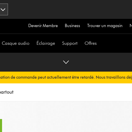
Devenir Membre
Business
Trouver un magasin
Casque audio
Éclairage
Support
Offres
mation de commande peut actuellement être retardé. Nous travaillons déj
ous sera envoyée automatiquement dans les plus brefs délais.
partout