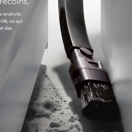
recoins.
s endroits
mité, ce qui
et des