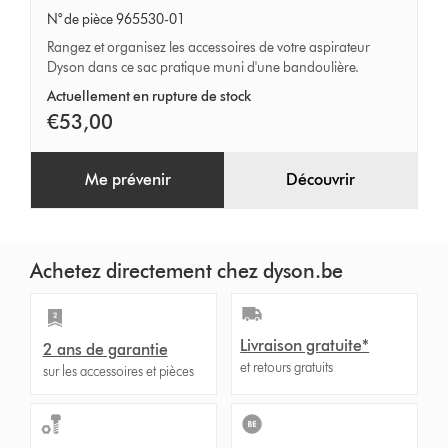
de
N° de pièce 965530-01
rangement
Rangez et organisez les accessoires de votre aspirateur
Dyson dans ce sac pratique muni d'une bandoulière.
d'accessoires
Actuellement en rupture de stock
€53,00
Me prévenir
Découvrir
Achetez directement chez dyson.be
Livraison gratuite*
2 ans de garantie
et retours gratuits
sur les accessoires et pièces