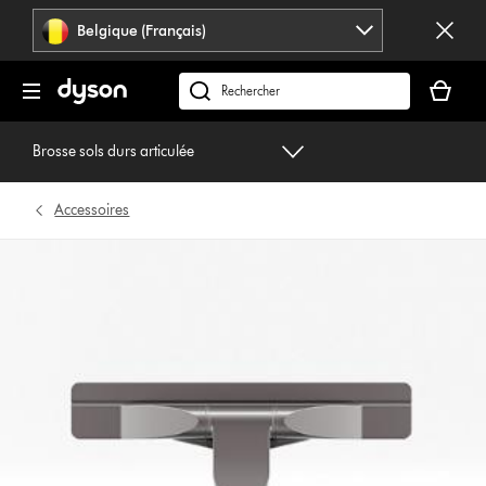
Sauter
Belgique (Français)
les
pages
Votre
panier
Rechercher
est
des
vide
produits
Brosse sols durs articulée
Accessoires