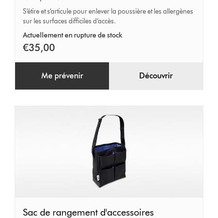
partout
S’étire et s’articule pour enlever la poussière et les allergènes
sur les surfaces difficiles d’accès.
Actuellement en rupture de stock
€35,00
Me prévenir
Découvrir
Sac
Sac de rangement d'accessoires