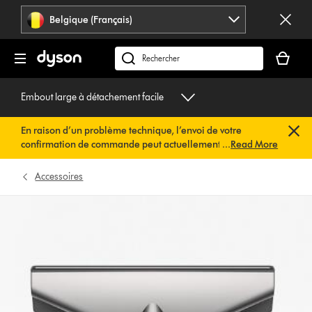
Sauter
Belgique (Français)
les
pages
Votre
panier
Rechercher
est
des
vide
produits
Embout large à détachement facile
En raison d’un problème technique, l’envoi de votre
confirmation de commande peut actuellement être
...
Read More
retardé. Nous travaillons déjà à une solution rapide.
Vous
n’avez rien à faire de votre côté. Votre confirmation de
Accessoires
commande vous sera envoyée automatiquement dans les
plus brefs délais.