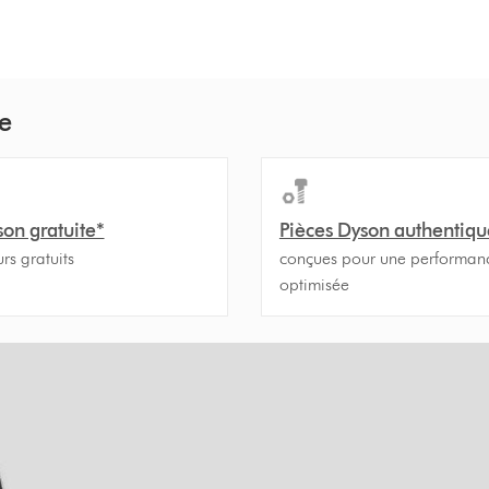
e
son gratuite*
Pièces Dyson authentiqu
urs gratuits
conçues pour une performan
optimisée