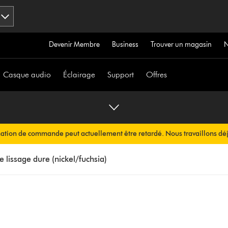
Devenir Membre
Business
Trouver un magasin
Casque audio
Éclairage
Support
Offres
mation de commande peut actuellement être retardé. Nous travaillons déj
ous sera envoyée automatiquement dans les plus brefs délais.
e lissage dure (nickel/fuchsia)