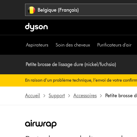
Sauter
Belgique (Français)
les
pages
Aspirateurs
Soin des cheveux
Purificateurs d'air
Petite brosse de lissage dure (nickel/fuchsia)
En raison d’un problème technique, l’envoi de votre confir
rien à faire de votre côté. Votre confirmation de commande v
Accueil
Support
Accessoires
Petite brosse d