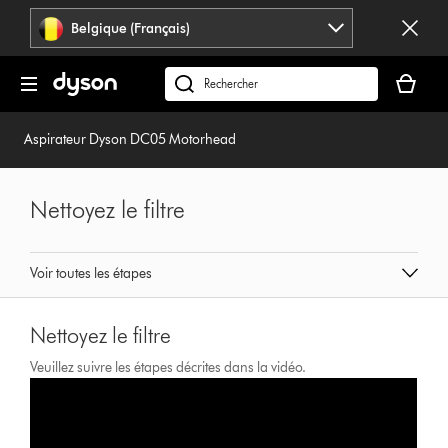
Sauter
Belgique (Français)
les
pages
Votre
panier
Rechercher
est
des
vide
produits
Aspirateur Dyson DC05 Motorhead
Nettoyez le filtre
Voir toutes les étapes
Nettoyez le filtre
Veuillez suivre les étapes décrites dans la vidéo.