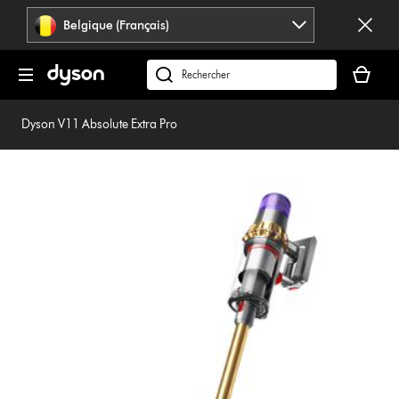
Sauter
Belgique (Français)
les
pages
Votre
panier
Rechercher
est
des
vide
produits
Dyson V11 Absolute Extra Pro