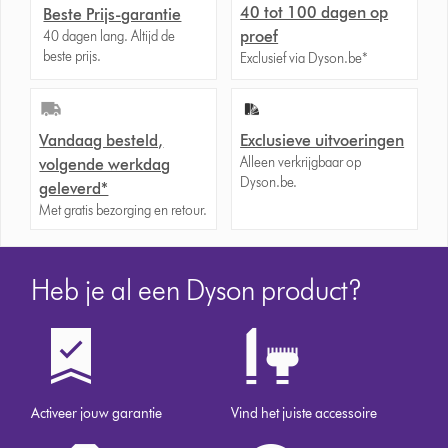
40 tot 100 dagen op
Beste Prijs-garantie
proef
40 dagen lang. Altijd de
beste prijs.
Exclusief via Dyson.be*
Vandaag besteld,
Exclusieve uitvoeringen
Alleen verkrijgbaar op
volgende werkdag
Dyson.be.
geleverd*
Met gratis bezorging en retour.
Heb je al een Dyson product?
Activeer jouw garantie
Vind het juiste accessoire