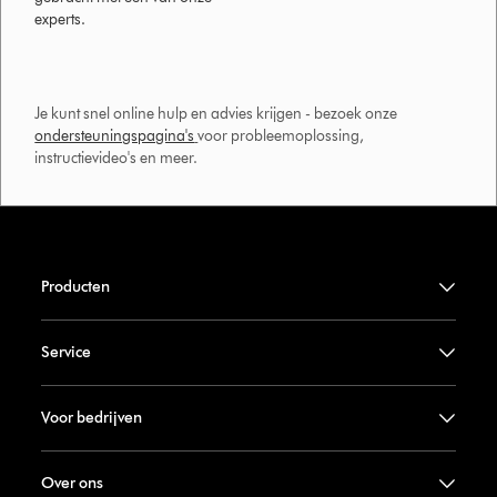
experts.
Je kunt snel online hulp en advies krijgen - bezoek onze
ondersteuningspagina's
voor probleemoplossing,
instructievideo's en meer.
Producten
Service
Voor bedrijven
Over ons