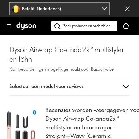
Navigatie
België (Nederlands)
overslaan
Je
winkelm
Zoek
is
op
leeg
dyson.be
Dyson Airwrap Co-anda2x™ multistyler
en föhn
Klantbeoordelingen mogelijk gemaakt door Bazaarvoice
Select
Selecteer een model voor reviews
a
button
from
the
Recensies worden weergegeven vo
list
Dyson Airwrap Co-anda2x™
to
multistyler en haardroger -
show
Straight+Wavy (Ceramic
reviews