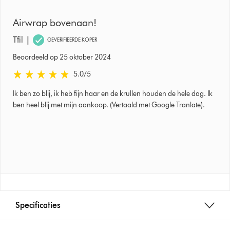
Airwrap bovenaan!
|
Tfil
GEVERIFIEERDE KOPER
Beoordeeld op 25 oktober 2024
5.0 sterren van 5 van Beoordeeld op 25 oktober 2024 Ratings
5.0
/5
Ik ben zo blij, ik heb fijn haar en de krullen houden de hele dag. Ik
ben heel blij met mijn aankoop. (Vertaald met Google Tranlate).
Specificaties