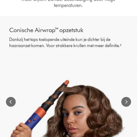
temperaturen.
Slide
{0}
Conische Airwrap™ opzetstuk
of
{1}.
Dankzij het taps toelopende uiteinde kun je dichter bij de
haaraanzet komen. Voor strakkere krullen met meer definitie.²