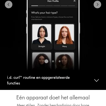
i.d. curl™ routine en appgerelateerde
functies
Eén apparaat doet het allemaal
Meer stijlen. Zonder beschadiging door hoge