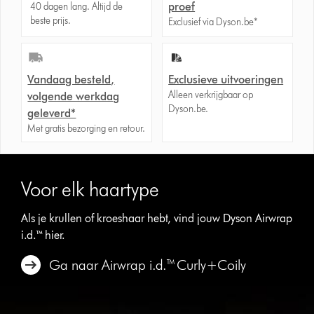
proef
40 dagen lang. Altijd de
beste prijs.
Exclusief via Dyson.be*
Vandaag besteld,
Exclusieve uitvoeringen
Alleen verkrijgbaar op
volgende werkdag
Dyson.be.
geleverd*
Met gratis bezorging en retour.
Voor elk haartype
Als je krullen of kroeshaar hebt, vind jouw Dyson Airwrap
i.d.™ hier.
Ga naar Airwrap i.d.™ Curly+Coily