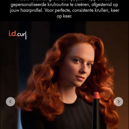
gepersonaliseerde krulroutine te creëren, afgestemd op
jouw haarprofiel. Voor perfecte, consistente krullen, keer
op keer.
Slide
{0}
of
{1}.