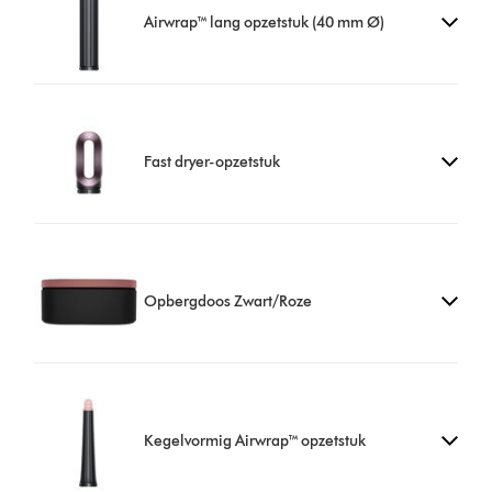
Airwrap™ lang opzetstuk (40 mm Ø)
Fast dryer-opzetstuk
Opbergdoos Zwart/Roze
Kegelvormig Airwrap™ opzetstuk