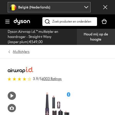
Navigatie
België (Nederlands)
overslaan
Je
winkelm
Zoek
is
op
Dyson Airwrap i.d.™ multistyler en
leeg
Houd mij op de
dyson.be
haardroger - Straight+Wavy
hoogte
(Jasper plum) €549,00
Multistylers
3.9 sterren van 5 van 4003 Ratings
3.9
/5
4003 Ratings