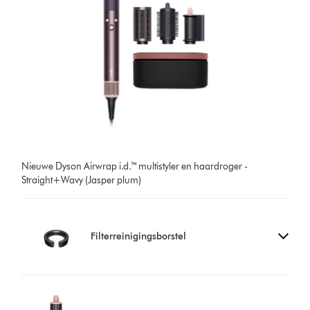
Nieuwe Dyson Airwrap i.d.™ multistyler en haardroger -
Straight+Wavy (Jasper plum)
Filterreinigingsborstel