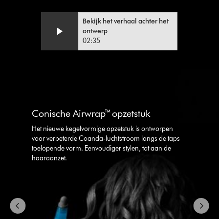
Bekijk het verhaal achter het
Video
Videotranscript
ontwerp
Transcript
openen
02:35
Slide
{0}
of
{1}.
Conische Airwrap™ opzetstuk
Het nieuwe kegelvormige opzetstuk is ontworpen
voor verbeterde Coanda-luchtstroom langs de taps
toelopende vorm. Eenvoudiger stylen, tot aan de
haaraanzet.