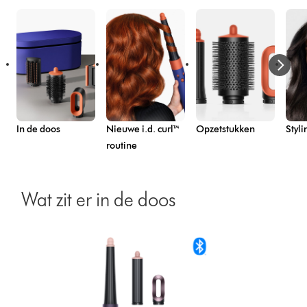
In de doos
Nieuwe i.d. curl™
Opzetstukken
Styli
routine
Wat zit er in de doos