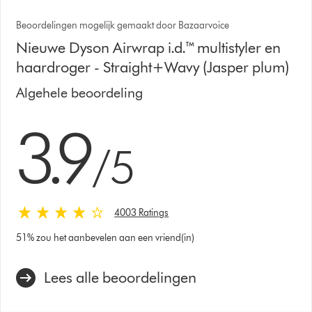
Beoordelingen mogelijk gemaakt door Bazaarvoice
Nieuwe Dyson Airwrap i.d.™ multistyler en
haardroger - Straight+Wavy (Jasper plum)
Algehele beoordeling
3.9 sterren van 5 van 4003 Ratings
3.9
/5
4003 Ratings
51% zou het aanbevelen aan een vriend(in)
Lees alle beoordelingen