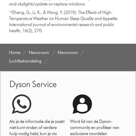
and-skylights/update-or-replace-windows
¹³Zheng, G., Li, K., & Wang, Y. (2019). The Effects of High-
Temperature Weather on Human Sleep Quality and Appetite.
International journal of environmental research and public
health, 16(2), 270.
Home
Newsroom
Newsroom
Luchtbehandeling
Dyson Service
Als je de informatie die je zoekt
Word lid van de Dyson-
niet kunt vinden of verdere
community en profiteer van
hulp nodig hebt, kun je via
exclusieve voordelen