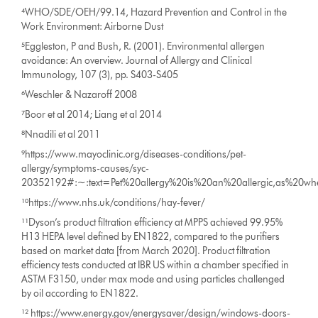
⁴WHO/SDE/OEH/99.14, Hazard Prevention and Control in the
Work Environment: Airborne Dust
⁵Eggleston, P and Bush, R. (2001). Environmental allergen
avoidance: An overview. Journal of Allergy and Clinical
Immunology, 107 (3), pp. S403-S405
⁶Weschler & Nazaroff 2008
⁷Boor et al 2014; Liang et al 2014
⁸Nnadili et al 2011
⁹https://www.mayoclinic.org/diseases-conditions/pet-
allergy/symptoms-causes/syc-
20352192#:~:text=Pet%20allergy%20is%20an%20allergic,as%20whe
¹⁰https://www.nhs.uk/conditions/hay-fever/
¹¹Dyson’s product filtration efficiency at MPPS achieved 99.95%
H13 HEPA level defined by EN1822, compared to the purifiers
based on market data [from March 2020]. Product filtration
efficiency tests conducted at IBR US within a chamber specified in
ASTM F3150, under max mode and using particles challenged
by oil according to EN1822.
¹² https://www.energy.gov/energysaver/design/windows-doors-