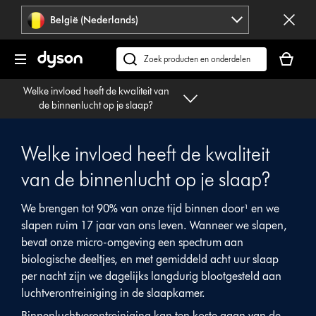
Navigatie
België (Nederlands)
overslaan
Je
winkelm
Zoek
is
op
Welke invloed heeft de kwaliteit van
leeg
dyson.be
de binnenlucht op je slaap?
Welke invloed heeft de kwaliteit
van de binnenlucht op je slaap?
We brengen tot 90% van onze tijd binnen door¹ en we
slapen ruim 17 jaar van ons leven. Wanneer we slapen,
bevat onze micro-omgeving een spectrum aan
biologische deeltjes, en met gemiddeld acht uur slaap
per nacht zijn we dagelijks langdurig blootgesteld aan
luchtverontreiniging in de slaapkamer.
Binnenluchtverontreiniging kan ten koste gaan van de