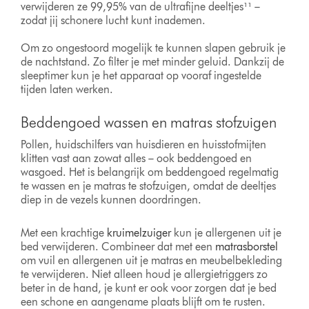
verwijderen ze 99,95% van de ultrafijne deeltjes¹¹ –
zodat jij schonere lucht kunt inademen.
Om zo ongestoord mogelijk te kunnen slapen gebruik je
de nachtstand. Zo filter je met minder geluid. Dankzij de
sleeptimer kun je het apparaat op vooraf ingestelde
tijden laten werken.
Beddengoed wassen en matras stofzuigen
Pollen, huidschilfers van huisdieren en huisstofmijten
klitten vast aan zowat alles – ook beddengoed en
wasgoed. Het is belangrijk om beddengoed regelmatig
te wassen en je matras te stofzuigen, omdat de deeltjes
diep in de vezels kunnen doordringen.
Met een krachtige
kruimelzuiger
kun je allergenen uit je
bed verwijderen. Combineer dat met een
matrasborstel
om vuil en allergenen uit je matras en meubelbekleding
te verwijderen. Niet alleen houd je allergietriggers zo
beter in de hand, je kunt er ook voor zorgen dat je bed
een schone en aangename plaats blijft om te rusten.