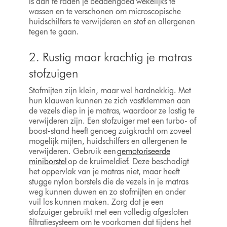
is aan te raden je beddengoed wekelijks te
wassen en te verschonen om microscopische
huidschilfers te verwijderen en stof en allergenen
tegen te gaan.
2. Rustig maar krachtig je matras
stofzuigen
Stofmijten zijn klein, maar wel hardnekkig. Met
hun klauwen kunnen ze zich vastklemmen aan
de vezels diep in je matras, waardoor ze lastig te
verwijderen zijn. Een stofzuiger met een turbo- of
boost-stand heeft genoeg zuigkracht om zoveel
mogelijk mijten, huidschilfers en allergenen te
verwijderen. Gebruik een
gemotoriseerde
miniborstel
op de kruimeldief. Deze beschadigt
het oppervlak van je matras niet, maar heeft
stugge nylon borstels die de vezels in je matras
weg kunnen duwen en zo stofmijten en ander
vuil los kunnen maken. Zorg dat je een
stofzuiger gebruikt met een volledig afgesloten
filtratiesysteem om te voorkomen dat tijdens het