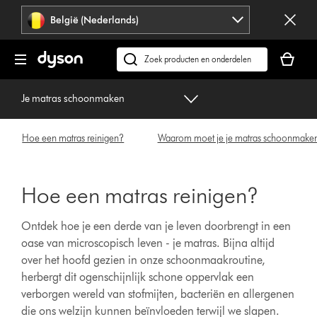
Navigatie
België (Nederlands)
overslaan
Je
winkelm
Zoek
is
op
leeg
dyson.be
Je matras schoonmaken
Hoe een matras reinigen?
Waarom moet je je matras schoonmake
Hoe een matras reinigen?
Ontdek hoe je een derde van je leven doorbrengt in een
oase van microscopisch leven - je matras. Bijna altijd
over het hoofd gezien in onze schoonmaakroutine,
herbergt dit ogenschijnlijk schone oppervlak een
verborgen wereld van stofmijten, bacteriën en allergenen
die ons welzijn kunnen beïnvloeden terwijl we slapen.