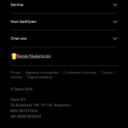
Service
Voor bedrijven
Over ons
België (Nederlands)
Privacy
Algemene voorwaarden
Conformiteit informatie
Cookies
Sitemap
Gegevensmelding
© Dyson 2026
Dyson B.V.
De Ruijterkade 139, 1011AC Amsterdam
RSIN: 807674205
VAT: BE0873035533