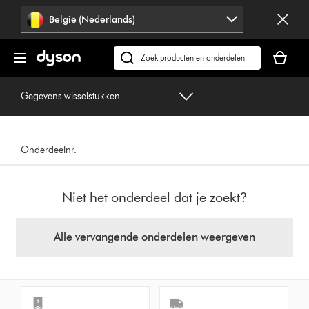
Navigatie
België (Nederlands)
overslaan
Je
winkelm
Zoek
is
op
leeg
dyson.be
Gegevens wisselstukken
Onderdeelnr.
Niet het onderdeel dat je zoekt?
Alle vervangende onderdelen weergeven