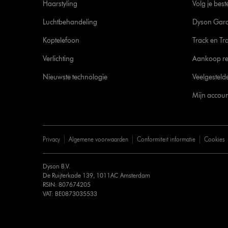
Haarstyling
Volg je best
Luchtbehandeling
Dyson Gara
Koptelefoon
Track en Tr
Verlichting
Aankoop re
Nieuwste technologie
Veelgesteld
Mijn accoun
Privacy
Algemene voorwaarden
Conformiteit informatie
Cookies
Dyson B.V.
De Ruijterkade 139, 1011AC Amsterdam
RSIN: 807674205
VAT: BE0873035533