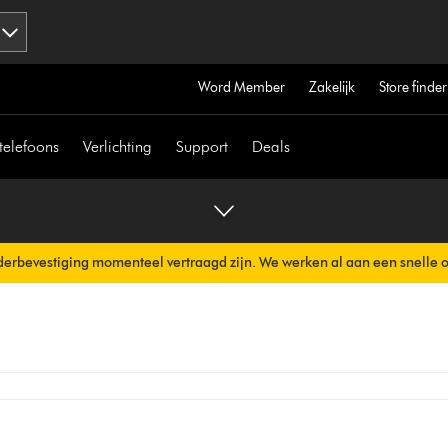
Word Member
Zakelijk
Store finder
telefoons
Verlichting
Support
Deals
erbevestiging momenteel vertraagd zijn. We werken al aan een snelle 
erzonden.