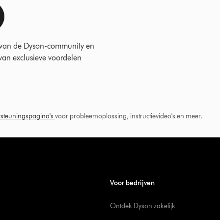
 van de Dyson-community en
 van exclusieve voordelen
steuningspagina's
voor probleemoplossing, instructievideo's en meer.
Voor bedrijven
Ontdek Dyson zakelijk