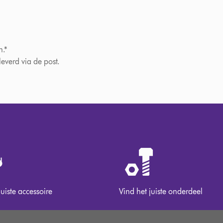
n.*
verd via de post.
juiste accessoire
Vind het juiste onderdeel