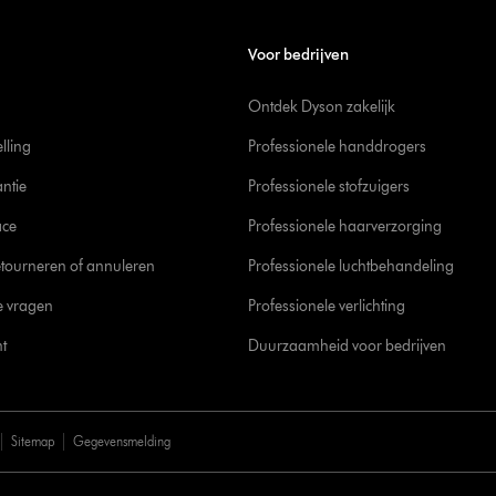
Voor bedrijven
Ontdek Dyson zakelijk
elling
Professionele handdrogers
ntie
Professionele stofzuigers
ace
Professionele haarverzorging
tourneren of annuleren
Professionele luchtbehandeling
e vragen
Professionele verlichting
t
Duurzaamheid voor bedrijven
Sitemap
Gegevensmelding