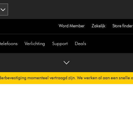
Word Member
Zakelijk
Store finder
telefoons
Verlichting
Support
Deals
erbevestiging momenteel vertraagd zijn. We werken al aan een snelle 
erzonden.