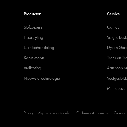
Producten
Service
Stofzuigers
Contact
Haarstyling
Volg je best
Luchtbehandeling
Dyson Gara
Koptelefoon
Track en Tr
Verlichting
Aankoop re
Nieuwste technologie
Veelgesteld
Mijn accoun
Privacy
Algemene voorwaarden
Conformiteit informatie
Cookies